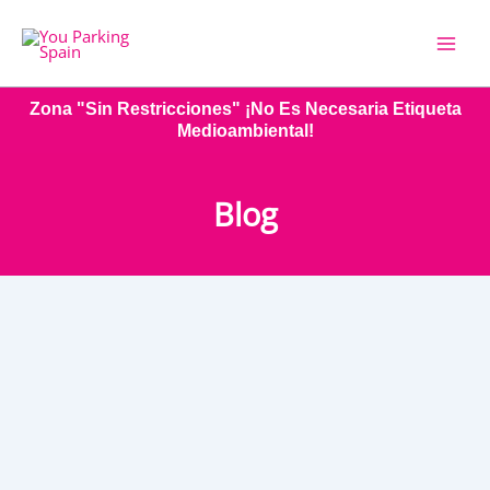
Ir
al
contenido
Zona "sin Restricciones" ¡No Es Necesaria Etiqueta
Medioambiental!
Blog
Aparcamiento
Ago
22
Aparcamiento Aeropuerto de
Aeropuerto