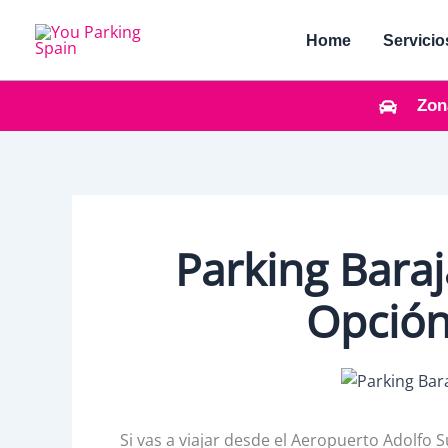
Ir
al
Home
Servicio
contenido
Zon
Parking Bara
Opción
Si vas a viajar desde el Aeropuerto Adolf