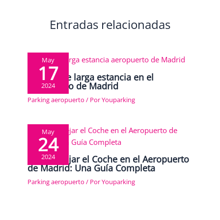
Entradas relacionadas
May
17
Parking de larga estancia en el
aeropuerto de Madrid
2024
Parking aeropuerto
/ Por
Youparking
May
24
2024
Dónde Dejar el Coche en el Aeropuerto
de Madrid: Una Guía Completa
Parking aeropuerto
/ Por
Youparking