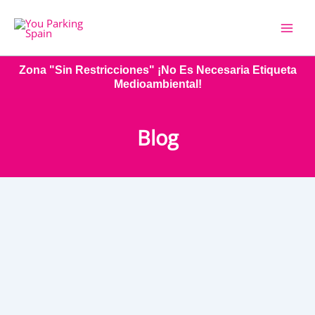
Ir
al
contenido
Zona "sin Restricciones" ¡No Es Necesaria Etiqueta
Medioambiental!
Blog
Parking
Feb
3
Parking aeropuerto Madrid-Barajas
aeropuerto